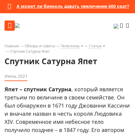
А может ли бинокль давать увеличение 600 крат?
Главная
Обзоры и советы
Телескопы
Статьи
Спутник Сатурна Япет
Спутник Сатурна Япет
Июнь 2021
Япет – спутник Сатурна
, который является
третьим по величине в своем семействе. Он
был обнаружен в 1671 году Джованни Кассини
и вначале назван в честь короля Людовика
XIV. Современное имя небесное тело
получило позднее – в 1847 году. Его автором